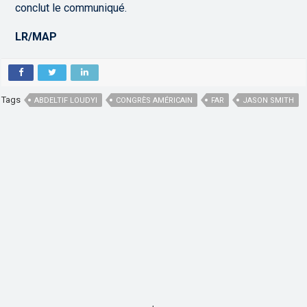
conclut le communiqué.
LR/MAP
Tags
ABDELTIF LOUDYI
CONGRÈS AMÉRICAIN
FAR
JASON SMITH
,