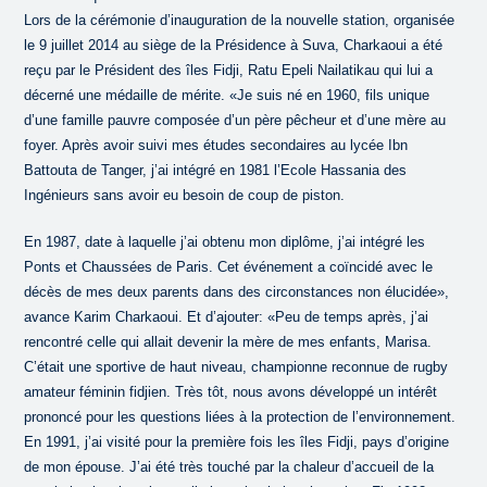
Lors de la cérémonie d’inauguration de la nouvelle station, organisée
le 9 juillet 2014 au siège de la Présidence à Suva, Charkaoui a été
reçu par le Président des îles Fidji, Ratu Epeli Nailatikau qui lui a
décerné une médaille de mérite. «Je suis né en 1960, fils unique
d’une famille pauvre composée d’un père pêcheur et d’une mère au
foyer. Après avoir suivi mes études secondaires au lycée Ibn
Battouta de Tanger, j’ai intégré en 1981 l’Ecole Hassania des
Ingénieurs sans avoir eu besoin de coup de piston.
En 1987, date à laquelle j’ai obtenu mon diplôme, j’ai intégré les
Ponts et Chaussées de Paris. Cet événement a coïncidé avec le
décès de mes deux parents dans des circonstances non élucidée»,
avance Karim Charkaoui. Et d’ajouter: «Peu de temps après, j’ai
rencontré celle qui allait devenir la mère de mes enfants, Marisa.
C’était une sportive de haut niveau, championne reconnue de rugby
amateur féminin fidjien. Très tôt, nous avons développé un intérêt
prononcé pour les questions liées à la protection de l’environnement.
En 1991, j’ai visité pour la première fois les îles Fidji, pays d’origine
de mon épouse. J’ai été très touché par la chaleur d’accueil de la