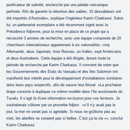
purificateur de salinité, enclenché par une pédale mécanique
perforée. Afin de garantir la rétention des sables, 15 dessableurs ont
été importés d’Australie», explique l’ingénieur Karim Charkaoui. Selon
lui, un partenariat exemplaire a été récemment signé avec la
Présidence fidjienne, pour la mise en place de ce projet qui a
nécessité 3 années de recherche, avec une équipe composée de 20
chercheurs internationaux appartenant à six nationalités: cinq
Allemands, deux Japonais, trois Russes, un Indien, sept Américains
et deux Australiens. Cette équipe a été dirigée, durant toute la
période de recherche par Karim Charkaoui. Il convient de noter que
les Gouvernements des Etats du Vanuatu et des îles Salomon ont
manifesté leur intérêt pour le développement d’installations similaires
dans leurs pays respectifs, afin de sauver leur littoral. «La prochaine
étape consiste à dupliquer ce même modèle dans l’île avoisinante du
Tuvalu. Il s’agit là d’une information exclusive pour vos lecteurs. Je
souhaiterais clôturer par un proverbe fidjien: »s’il n’y avait pas le
jour, la mer ne serait pas si agréable. Si nous ne goûtions pas au
miel, les abeilles ne seraient pas si belles. C’est ça la vie »», conclut
Karim Charkaoui.