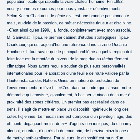
population locale qui rappelle la vraie chaleur humaine. Fin 1992,
nous y sommes retournés pour nous y installer définitivement».
Selon Karim Charkaoui, le génie civil est une branche passionnante
mais, au-delà de la passion, ce métier nécessite rigueur et discipline.
«C’est ainsi qu’en 1999, j’ai fondé, conjointement avec mon associé,
M. Sanivalati Tipau, le premier cabinet d’études stratégiques Tipau-
Charkaoui, qui est aujourd’hui une référence dans la zone Océanie-
Pacifique. Il faut savoir que le principal problème auquel la région doit
faire face est la montée du niveau de la mer, due au réchauffement
climatique. Nous avons reçu le soutien de plusieurs personnalités
internationales pour l’élaboration d’une feuille de route validée par la
Haute instance des Nations Unies en matière de protection de
l’environnement», relève-t-il. «C’est dans ce cadre que s’inscrit notre
démarche qui consiste, globalement, à baisser le niveau de la mer à
proximité des zones côtières. Un premier pas est réalisé dans ce
sens. Il s’agit de mettre en place un dispositif ingénieux le long des
côtes fidjiennes. Le mécanisme est composé d’un pré-dégrillage, des
effluents dégageant moins de 5% d’agents non-ioniques, du cinnamyl
alcohol, du citral, d’un résidu de coumarin, de benzisothiazolinone et
de methylisothiazolinone. Par ailleurs, le dispositif est muni d’un