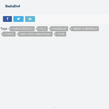
BadiaDref
Tags
CHAUSSÉESÎLES
FIDJI
INGÉNIEUR
KARIM CHARKAOUI
PONTS
RATU EPELI NAILATIKAU
SUVA
,