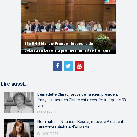
15e RHN Maroc-France | Signature de
plusieurs accords de coopération et de
15e RHN Maroc-France | Discours de
15e Réunion de Haut Niveau Maroc-France |
partenariat
Sébastien Lecornu premier ministre français
Discours de M. Aziz Akhannouch
Lire aussi…
Bernadette Chirac, veuve de l’ancien président
français Jacques Chirac est décédée à l’âge de 93
ans
06/06/2026
Nomination | Noufissa Kessar, nouvelle Présidente-
Directrice Générale d’Al Mada
16/01/2026