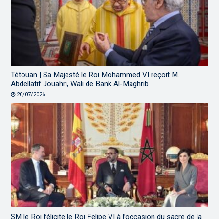
Tétouan | Sa Majesté le Roi Mohammed VI reçoit M.
Abdellatif Jouahri, Wali de Bank Al-Maghrib
20/07/2026
SM le Roi félicite le Roi Felipe VI à l’occasion du sacre de la