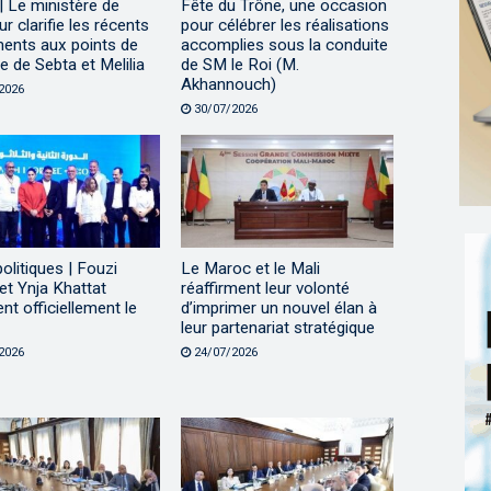
 Le ministère de
Fête du Trône, une occasion
eur clarifie les récents
pour célébrer les réalisations
ents aux points de
accomplies sous la conduite
 de Sebta et Melilia
de SM le Roi (M.
Akhannouch)
2026
30/07/2026
politiques | Fouzi
Le Maroc et le Mali
et Ynja Khattat
réaffirment leur volonté
ent officiellement le
d’imprimer un nouvel élan à
leur partenariat stratégique
2026
24/07/2026