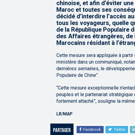
chinoise, et afin d’éviter u
Maroc et toutes ses conséqu
décidé d’interdire l’accès a
tous les voyageurs, quelle q
de la République Populaire d
des Affaires étrangères, de 
Marocains résidant à l’étran
Cette mesure sera appliquée à partir d
ministère dans un communiqué, notan
dernières semaines, le développemen
Populaire de Chine”.
“Cette mesure exceptionnelle n’entach
peuples et le partenariat stratégiqu
fortement attaché”, souligne la même
LR/MAP
Facebook
Twitter
Partager