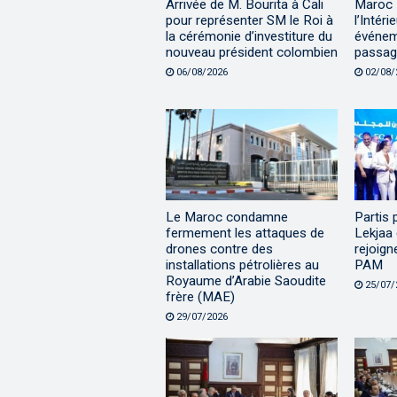
Arrivée de M. Bourita à Cali
Maroc |
pour représenter SM le Roi à
l’Intéri
la cérémonie d’investiture du
événem
nouveau président colombien
passage
06/08/2026
02/08/
Le Maroc condamne
Partis 
fermement les attaques de
Lekjaa 
drones contre des
rejoign
installations pétrolières au
PAM
Royaume d’Arabie Saoudite
25/07/
frère (MAE)
29/07/2026