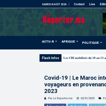
Contact
Live
Édit
SAMEDI 8 AOÛT 2026
ACTU-R
AFRIQUE
POLITIQUE
Flash Infos
Les CRI mobilisés du 10 au 13 
Covid-19 | Le Maroc inte
voyageurs en provenance
2023
Par Le Reporter.ma
02/01/2023
Po