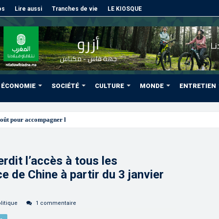
os
Lire aussi
Tranches de vie
LE KIOSQUE
ÉCONOMIE
SOCIÉTÉ
CULTURE
MONDE
ENTRETIEN
août pour accompagner les projets des Marocains du Monde
rdit l’accès à tous les
 de Chine à partir du 3 janvier
litique
1 commentaire