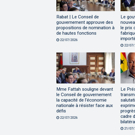
Rabat | Le Conseil de
Le gou
gouvernement approuve des
nouveau
propositions de nomination à
le pri
de hautes fonctions
fabriq
import
22/07/2026
22/07/
Mme Fattah souligne devant
Le Pré
le Conseil de gouvernement
transm
la capacité de l’économie
salutat
nationale à résister face aux
exprime
défis
progrès
cadre d
22/07/2026
bilatér
21/07/