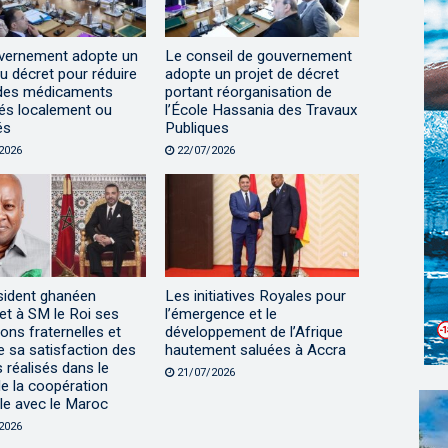
vernement adopte un
Le conseil de gouvernement
 décret pour réduire
adopte un projet de décret
x des médicaments
portant réorganisation de
ués localement ou
l’École Hassania des Travaux
és
Publiques
2026
22/07/2026
sident ghanéen
Les initiatives Royales pour
et à SM le Roi ses
l’émergence et le
ions fraternelles et
développement de l’Afrique
 sa satisfaction des
hautement saluées à Accra
 réalisés dans le
21/07/2026
e la coopération
ale avec le Maroc
2026