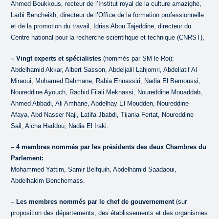
Ahmed Boukkous, recteur de l’Institut royal de la culture amazighe,
Larbi Bencheikh, directeur de l’Office de la formation professionnelle
et de la promotion du travail, Idriss Abou Tajeddine, directeur du
Centre national pour la recherche scientifique et technique (CNRST),
– Vingt experts et spécialistes
(nommés par SM le Roi):
Abdelhamid Akkar, Albert Sasson, Abdeljalil Lahjomri, Abdellatif Al
Miraoui, Mohamed Dahmane, Rabia Ennassiri, Nadia El Bernoussi,
Noureddine Ayouch, Rachid Filali Meknassi, Noureddine Mouaddab,
Ahmed Abbadi, Ali Amhane, Abdelhay El Moudden, Noureddine
Afaya, Abd Nasser Naji, Latifa Jbabdi, Tijania Fertat, Noureddine
Sail, Aicha Haddou, Nadia El Iraki.
– 4 membres nommés par les présidents des deux Chambres du
Parlement:
Mohammed Yattim, Samir Belfquih, Abdelhamid Saadaoui,
Abdelhakim Benchemass.
– Les membres nommés par le chef de gouvernement
(sur
proposition des départements, des établissements et des organismes