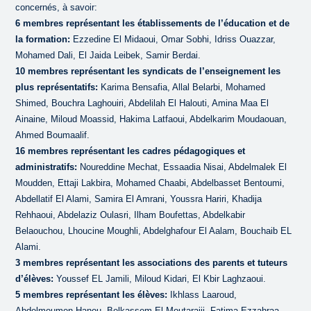
concernés, à savoir:
6 membres représentant les établissements de l’éducation et de
la formation:
Ezzedine El Midaoui, Omar Sobhi, Idriss Ouazzar,
Mohamed Dali, El Jaida Leibek, Samir Berdai.
10 membres représentant les syndicats de l’enseignement les
plus représentatifs:
Karima Bensafia, Allal Belarbi, Mohamed
Shimed, Bouchra Laghouiri, Abdelilah El Halouti, Amina Maa El
Ainaine, Miloud Moassid, Hakima Latfaoui, Abdelkarim Moudaouan,
Ahmed Boumaalif.
16 membres représentant les cadres pédagogiques et
administratifs:
Noureddine Mechat, Essaadia Nisai, Abdelmalek El
Moudden, Ettaji Lakbira, Mohamed Chaabi, Abdelbasset Bentoumi,
Abdellatif El Alami, Samira El Amrani, Youssra Hariri, Khadija
Rehhaoui, Abdelaziz Oulasri, Ilham Boufettas, Abdelkabir
Belaouchou, Lhoucine Moughli, Abdelghafour El Aalam, Bouchaib EL
Alami.
3 membres représentant les associations des parents et tuteurs
d’élèves:
Youssef EL Jamili, Miloud Kidari, El Kbir Laghzaoui.
5 membres représentant les élèves:
Ikhlass Laaroud,
Abdelmoumen Hanou, Belkassem El Moutarajji, Fatima Ezzahraa