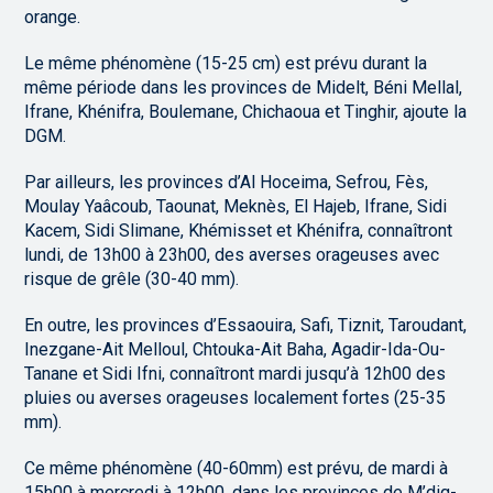
orange.
Le même phénomène (15-25 cm) est prévu durant la
même période dans les provinces de Midelt, Béni Mellal,
Ifrane, Khénifra, Boulemane, Chichaoua et Tinghir, ajoute la
DGM.
Par ailleurs, les provinces d’Al Hoceima, Sefrou, Fès,
Moulay Yaâcoub, Taounat, Meknès, El Hajeb, Ifrane, Sidi
Kacem, Sidi Slimane, Khémisset et Khénifra, connaîtront
lundi, de 13h00 à 23h00, des averses orageuses avec
risque de grêle (30-40 mm).
En outre, les provinces d’Essaouira, Safi, Tiznit, Taroudant,
Inezgane-Ait Melloul, Chtouka-Ait Baha, Agadir-Ida-Ou-
Tanane et Sidi Ifni, connaîtront mardi jusqu’à 12h00 des
pluies ou averses orageuses localement fortes (25-35
mm).
Ce même phénomène (40-60mm) est prévu, de mardi à
15h00 à mercredi à 12h00, dans les provinces de M’diq-