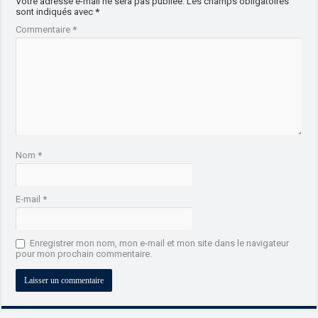
Votre adresse e-mail ne sera pas publiée.
Les champs obligatoires
sont indiqués avec
*
Commentaire
*
Nom
*
E-mail
*
Enregistrer mon nom, mon e-mail et mon site dans le navigateur
pour mon prochain commentaire.