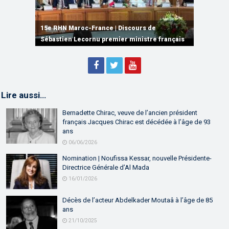
15e RHN Maroc-France | Signature de
plusieurs accords de coopération et de
15e RHN Maroc-France | Discours de
15e Réunion de Haut Niveau Maroc-France |
partenariat
Sébastien Lecornu premier ministre français
Discours de M. Aziz Akhannouch
Lire aussi…
Bernadette Chirac, veuve de l’ancien président
français Jacques Chirac est décédée à l’âge de 93
ans
06/06/2026
Nomination | Noufissa Kessar, nouvelle Présidente-
Directrice Générale d’Al Mada
16/01/2026
Décès de l’acteur Abdelkader Moutaâ à l’âge de 85
ans
21/10/2025