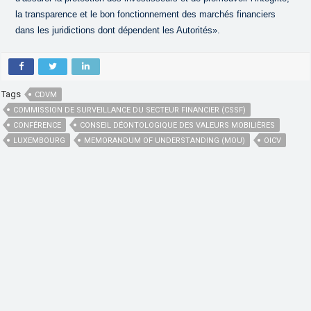
la transparence et le bon fonctionnement des marchés financiers
dans les juridictions dont dépendent les Autorités».
Tags
CDVM
COMMISSION DE SURVEILLANCE DU SECTEUR FINANCIER (CSSF)
CONFÉRENCE
CONSEIL DÉONTOLOGIQUE DES VALEURS MOBILIÈRES
LUXEMBOURG
MEMORANDUM OF UNDERSTANDING (MOU)
OICV