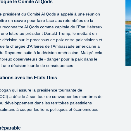
voque le Comité Al Qods
e président du Comité Al Qods a appelé à une réunion
tre en œuvre pour faire face aux retombées de la
de reconnaitre Al Qods comme capitale de l’Etat Hébreux.
 une lettre au président Donald Trump, le mettant en
e décision sur le processus de paix entre palestiniens et
ué la chargée d’Affaires de l’Ambassade américaine à
n du Royaume suite à la décision américaine. Malgré cela,
ombreux observateurs de «danger pour la paix dans le
nt une décision lourde de conséquences.
lations avec les Etats-Unis
rdogan qui assure la présidence tournante de
 (OCI) a décidé à son tour de convoquer les membres de
au développement dans les territoires palestiniens
sulmans à couper les liens politiques et économiques
réparable