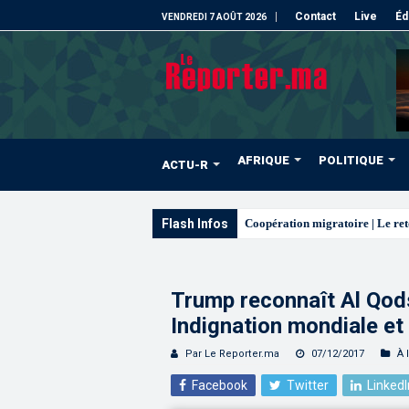
Contact
Live
Éd
VENDREDI 7 AOÛT 2026
AFRIQUE
POLITIQUE
ACTU-R
Flash Infos
L’ONMT renforce l’attractivité
Trump reconnaît Al Qods
Indignation mondiale et
Par Le Reporter.ma
07/12/2017
À 
Facebook
Twitter
LinkedI