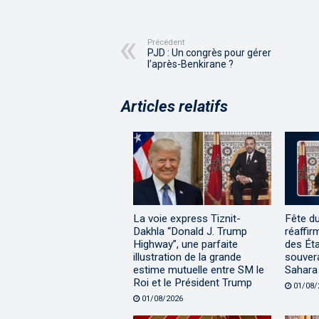
Précédent
PJD : Un congrès pour gérer
l’après-Benkirane ?
Articles relatifs
La voie express Tiznit-
Fête d
Dakhla “Donald J. Trump
réaffir
Highway”, une parfaite
des Éta
illustration de la grande
souvera
estime mutuelle entre SM le
Sahara
Roi et le Président Trump
01/08/
01/08/2026