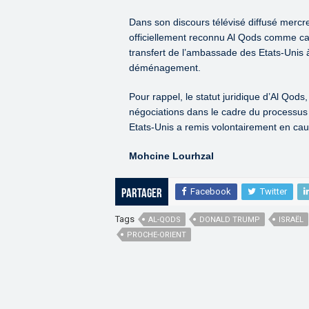
Dans son discours télévisé diffusé mer
officiellement reconnu Al Qods comme capit
transfert de l’ambassade des Etats-Unis à 
déménagement.
Pour rappel, le statut juridique d’Al Qods
négociations dans le cadre du processus 
Etats-Unis a remis volontairement en cau
Mohcine Lourhzal
Facebook
Twitter
Partager
Tags
AL-QODS
DONALD TRUMP
ISRAËL
PROCHE-ORIENT