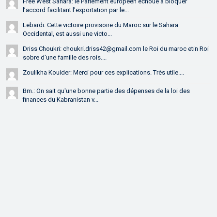
Free West Sahara: le Parlement européen échoue à bloquer
l’accord facilitant l’exportation par le...
Lebardi: Cette victoire provisoire du Maroc sur le Sahara
Occidental, est aussi une victo...
Driss Choukri: choukri.driss42@gmail.com le Roi du maroc etin Roi
sobre d'une famille des rois....
Zoulikha Kouider: Merci pour ces explications. Très utile....
Bm.: On sait qu'une bonne partie des dépenses de la loi des
finances du Kabranistan v...