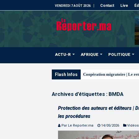
Contact
Live
Éd
VENDREDI 7 AOÛT 2026
ACTU-R
AFRIQUE
POLITIQUE
Flash Infos
L’ONMT r
Archives d’étiquettes :
BMDA
Protection des auteurs et éditeurs | 
les procédures
Par Le Reporter.ma
14/05/2026
Vidéos