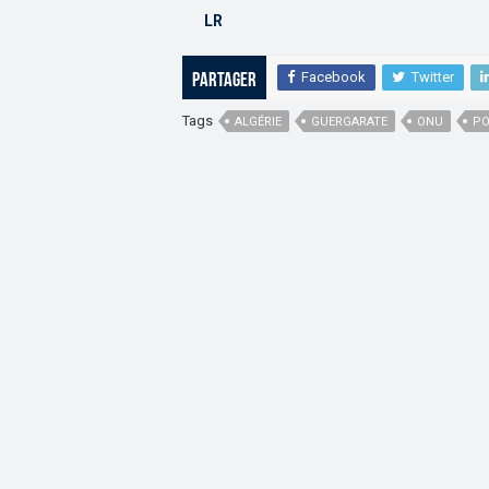
LR
Facebook
Twitter
Partager
Tags
ALGÉRIE
GUERGARATE
ONU
PO