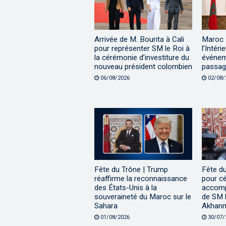
Arrivée de M. Bourita à Cali
Maroc |
pour représenter SM le Roi à
l’Intéri
la cérémonie d’investiture du
événem
nouveau président colombien
passage
06/08/2026
02/08/
Fête du Trône | Trump
Fête d
réaffirme la reconnaissance
pour cé
des États-Unis à la
accomp
souveraineté du Maroc sur le
de SM l
Sahara
Akhann
01/08/2026
30/07/