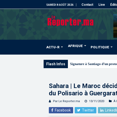
Contact
Live
Édit
SAMEDI 8 AOÛT 2026
AFRIQUE
ACTU-R
POLITIQUE
Flash Infos
Les CRI mobilisés du 10 au
Sahara | Le Maroc décid
du Polisario à Guergara
Par Le Reporter.ma
13/11/2020
À 
Facebook
Twitter
LinkedI