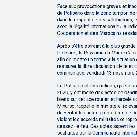
Face aux provocations graves et ina
du Polisario dans la zone tampon de 
dans le respect de ses attributions, 
avec la légalité internationale», a ind
Coopération et des Marocains résidant
Après s’être astreint à la plus grand
Polisario, le Royaume du Maroc n’a e
afin de mettre un terme à la situati
restaurer la libre circulation civile e
communiqué, vendredi 13 novembre 
Le Polisario et ses milices, qui se s
2020, y ont mené des actes de bandit
biens sur cet axe routier, et harcelé 
Minurso, rappelle le ministère, rele
de véritables actes prémédités de dést
violent les accords militaires et rep
cessez-le-feu. Ces actes sapent les 
souhaitée par la Communauté internati