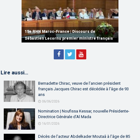
15e RHN Maroc-France | Signature de
plusieurs accords de coopération et de
15e RHN Maroc-France | Discours de
15e Réunion de Haut Niveau Maroc-France |
partenariat
Sébastien Lecornu premier ministre français
Discours de M. Aziz Akhannouch
Lire aussi…
Bernadette Chirac, veuve de l’ancien président
français Jacques Chirac est décédée à l’âge de 93
ans
06/06/2026
Nomination | Noufissa Kessar, nouvelle Présidente-
Directrice Générale d’Al Mada
16/01/2026
Décès de l’acteur Abdelkader Moutaâ à l’âge de 85