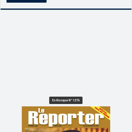
En Kiosque N° 1276