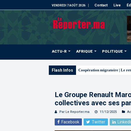
Contact
Live
Éd
VENDREDI 7 AOÛT 2026
ACTU-R
AFRIQUE
POLITIQUE
Flash Infos
L’ONMT renforce l’attractivité
Le Groupe Renault Maro
collectives avec ses pa
Par Le Reporter.ma
11/12/2025
Ac
Facebook
Twitter
LinkedI