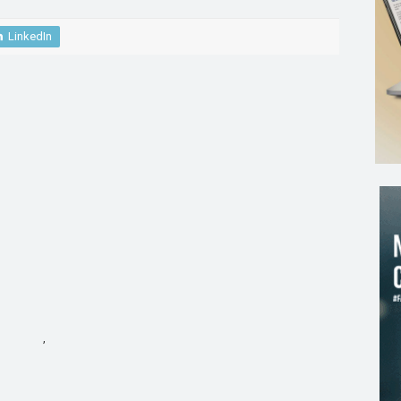
LinkedIn
,