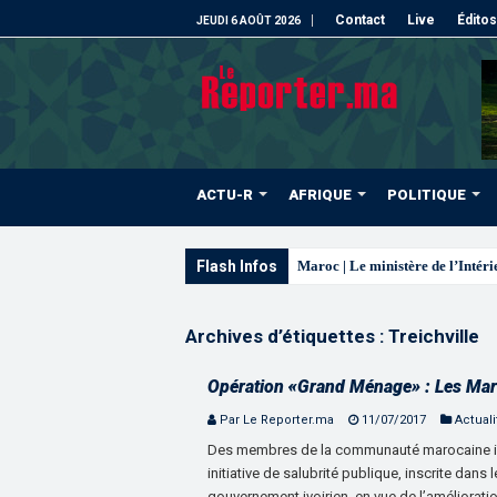
Contact
Live
Éditos
JEUDI 6 AOÛT 2026
ACTU-R
AFRIQUE
POLITIQUE
Flash Infos
La
Archives d’étiquettes :
Treichville
Opération «Grand Ménage» : Les Maroc
Par Le Reporter.ma
11/07/2017
Actuali
Des membres de la communauté marocaine inst
initiative de salubrité publique, inscrite dans
gouvernement ivoirien, en vue de l’améliorati