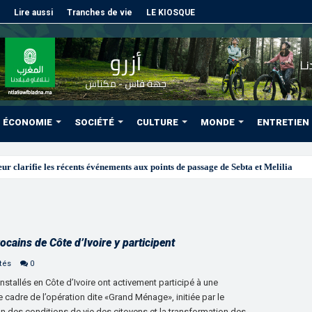
Lire aussi
Tranches de vie
LE KIOSQUE
ÉCONOMIE
SOCIÉTÉ
CULTURE
MONDE
ENTRETIEN
ains de Côte d’Ivoire y participent
tés
0
allés en Côte d’Ivoire ont activement participé à une
 le cadre de l’opération dite «Grand Ménage», initiée par le
on des conditions de vie des citoyens et la transformation des