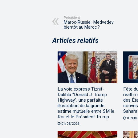
Précédent
Maroc-Russie : Medvedev
bientôt au Maroc ?
Articles relatifs
La voie express Tiznit-
Fête d
Dakhla “Donald J. Trump
réaffir
Highway”, une parfaite
des Éta
illustration de la grande
souvera
estime mutuelle entre SM le
Sahara
Roi et le Président Trump
01/08/
01/08/2026