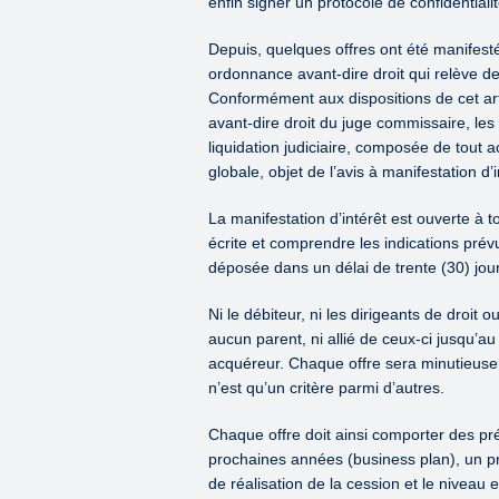
enfin signer un protocole de confidentiali
Depuis, quelques offres ont été manifest
ordonnance avant-dire droit qui relève d
Conformément aux dispositions de cet ar
avant-dire droit du juge commissaire, les
liquidation judiciaire, composée de tout ac
globale, objet de l’avis à manifestation d’i
La manifestation d’intérêt est ouverte à to
écrite et comprendre les indications prévue
déposée dans un délai de trente (30) jour
Ni le débiteur, ni les dirigeants de droit ou
aucun parent, ni allié de ceux-ci jusqu’
acquéreur. Chaque offre sera minutieusem
n’est qu’un critère parmi d’autres.
Chaque offre doit ainsi comporter des pré
prochaines années (business plan), un pr
de réalisation de la cession et le niveau et