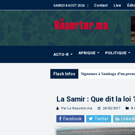
Contact
Live
Édit
SAMEDI 8 AOÛT 2026
AFRIQUE
POLITIQUE
ACTU-R
Flash Infos
Les CRI mobilisés du 10 au 13 
La Samir : Que dit la loi 
Par Le Reporter.ma
24/02/2017
À 
Facebook
Twitter
LinkedI