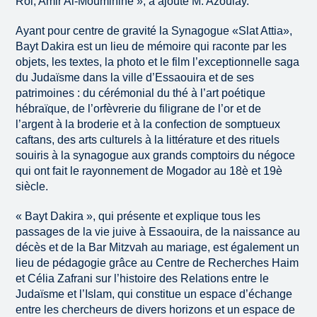
Roi, Amir Al-Mouminine », a ajouté M. Azoulay.
Ayant pour centre de gravité la Synagogue «Slat Attia»,
Bayt Dakira est un lieu de mémoire qui raconte par les
objets, les textes, la photo et le film l’exceptionnelle saga
du Judaïsme dans la ville d’Essaouira et de ses
patrimoines : du cérémonial du thé à l’art poétique
hébraïque, de l’orfèvrerie du filigrane de l’or et de
l’argent à la broderie et à la confection de somptueux
caftans, des arts culturels à la littérature et des rituels
souiris à la synagogue aux grands comptoirs du négoce
qui ont fait le rayonnement de Mogador au 18è et 19è
siècle.
« Bayt Dakira », qui présente et explique tous les
passages de la vie juive à Essaouira, de la naissance au
décès et de la Bar Mitzvah au mariage, est également un
lieu de pédagogie grâce au Centre de Recherches Haim
et Célia Zafrani sur l’histoire des Relations entre le
Judaïsme et l’Islam, qui constitue un espace d’échange
entre les chercheurs de divers horizons et un espace de