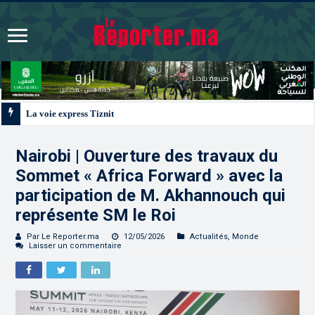
La voie express Tiznit-Dakhla “Donald J. Trump Highway”, une parfaite illust
Nairobi | Ouverture des travaux du
Sommet « Africa Forward » avec la
participation de M. Akhannouch qui
représente SM le Roi
Par Le Reporter.ma
12/05/2026
Actualités
,
Monde
Laisser un commentaire