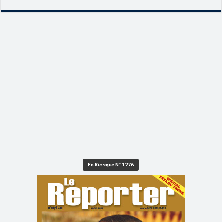
En Kiosque N° 1276