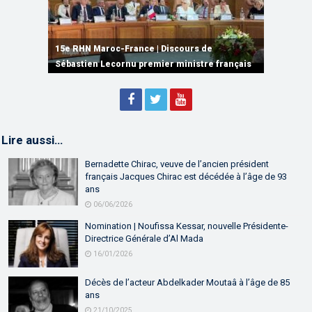
15e RHN Maroc-France | Signature de
plusieurs accords de coopération et de
15e RHN Maroc-France | Discours de
15e Réunion de Haut Niveau Maroc-France |
partenariat
Sébastien Lecornu premier ministre français
Discours de M. Aziz Akhannouch
Lire aussi…
Bernadette Chirac, veuve de l’ancien président
français Jacques Chirac est décédée à l’âge de 93
ans
06/06/2026
Nomination | Noufissa Kessar, nouvelle Présidente-
Directrice Générale d’Al Mada
16/01/2026
Décès de l’acteur Abdelkader Moutaâ à l’âge de 85
ans
21/10/2025