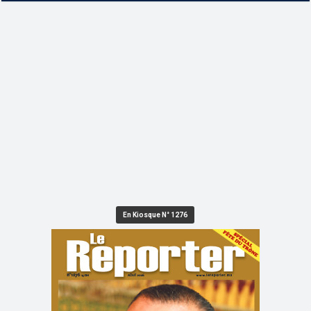
En Kiosque N° 1276