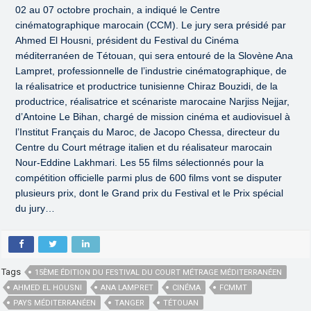
02 au 07 octobre prochain, a indiqué le Centre
cinématographique marocain (CCM). Le jury sera présidé par
Ahmed El Housni, président du Festival du Cinéma
méditerranéen de Tétouan, qui sera entouré de la Slovène Ana
Lampret, professionnelle de l’industrie cinématographique, de
la réalisatrice et productrice tunisienne Chiraz Bouzidi, de la
productrice, réalisatrice et scénariste marocaine Narjiss Nejjar,
d’Antoine Le Bihan, chargé de mission cinéma et audiovisuel à
l’Institut Français du Maroc, de Jacopo Chessa, directeur du
Centre du Court métrage italien et du réalisateur marocain
Nour-Eddine Lakhmari. Les 55 films sélectionnés pour la
compétition officielle parmi plus de 600 films vont se disputer
plusieurs prix, dont le Grand prix du Festival et le Prix spécial
du jury…
Tags
15ÈME ÉDITION DU FESTIVAL DU COURT MÉTRAGE MÉDITERRANÉEN
AHMED EL HOUSNI
ANA LAMPRET
CINÉMA
FCMMT
PAYS MÉDITERRANÉEN
TANGER
TÉTOUAN