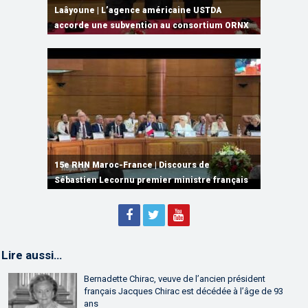
grâce à une connectivité aérienne historique
Laâyoune | L’agence américaine USTDA
infrastructures numériques, du Cloud
DAME, l’un des plus grands porte-conteneurs
Maroc et le Mali ouvrent une nouvelle étape
de Ryanair
accorde une subvention au consortium ORNX
Computing et de l’IA
au monde
de leur partenariat économique
15e RHN Maroc-France | Signature de
plusieurs accords de coopération et de
15e RHN Maroc-France | Discours de
15e Réunion de Haut Niveau Maroc-France |
partenariat
Sébastien Lecornu premier ministre français
Discours de M. Aziz Akhannouch
Lire aussi…
Bernadette Chirac, veuve de l’ancien président
français Jacques Chirac est décédée à l’âge de 93
ans