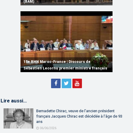
Monde
(BAM)
de Ryanair
accorde une subvention au consortium ORNX
Computing et de l’IA
15e RHN Maroc-France | Signature de
plusieurs accords de coopération et de
15e RHN Maroc-France | Discours de
15e Réunion de Haut Niveau Maroc-France |
partenariat
Sébastien Lecornu premier ministre français
Discours de M. Aziz Akhannouch
Lire aussi…
Bernadette Chirac, veuve de l’ancien président
français Jacques Chirac est décédée à l’âge de 93
ans
06/06/2026