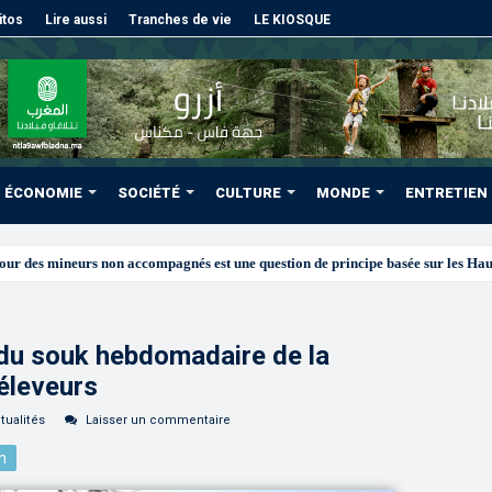
itos
Lire aussi
Tranches de vie
LE KIOSQUE
ÉCONOMIE
SOCIÉTÉ
CULTURE
MONDE
ENTRETIEN
 du souk hebdomadaire de la
éleveurs
tualités
Laisser un commentaire
n