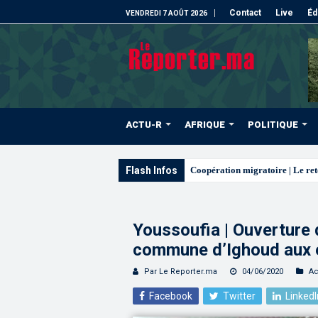
Contact
Live
Éd
VENDREDI 7 AOÛT 2026
ACTU-R
AFRIQUE
POLITIQUE
Flash Infos
L’ONMT renforce l’attr
Youssoufia | Ouverture
commune d’Ighoud aux 
Par Le Reporter.ma
04/06/2020
Ac
Facebook
Twitter
LinkedI