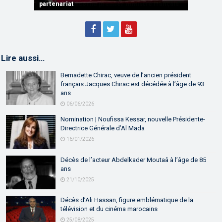
partenariat
Sébastien Lecornu premier ministre français
Discours de M. Aziz Akhannouch
Lire aussi…
Bernadette Chirac, veuve de l’ancien président
français Jacques Chirac est décédée à l’âge de 93
ans
06/06/2026
Nomination | Noufissa Kessar, nouvelle Présidente-
Directrice Générale d’Al Mada
16/01/2026
Décès de l’acteur Abdelkader Moutaâ à l’âge de 85
ans
21/10/2025
Décès d’Ali Hassan, figure emblématique de la
télévision et du cinéma marocains
25/08/2025