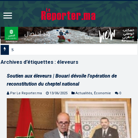
Signature à Santiago d’un protocole de coopé
Archives d’étiquettes :
éleveurs
Soutien aux éleveurs | Bouari dévoile l’opération de
reconstitution du cheptel national
Par Le Reporter.ma
13/06/2025
Actualités
,
Économie
0