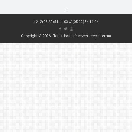
,
+212(05.22)54.11.03 // (05.22)54.11.04
Copyright © 2026 | Tous droits réservés lereporter.ma