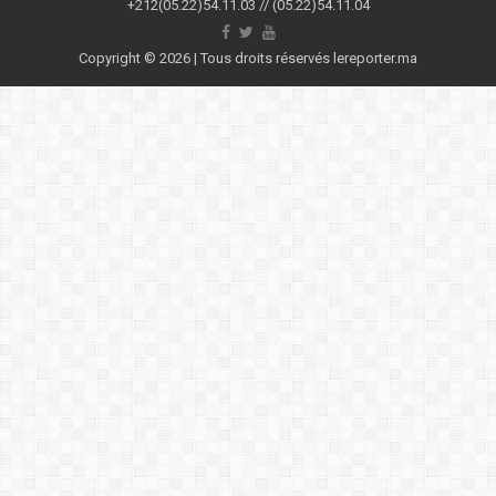
+212(05.22)54.11.03 // (05.22)54.11.04
Copyright © 2026 | Tous droits réservés lereporter.ma