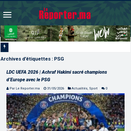
Signature à Santiago d’un protocole de co
Archives d’étiquettes :
PSG
LDC UEFA 2026 | Achraf Hakimi sacré champions
d’Europe avec le PSG
Par Le Reporter.ma
31/05/2026
Actualités
,
Sport
0