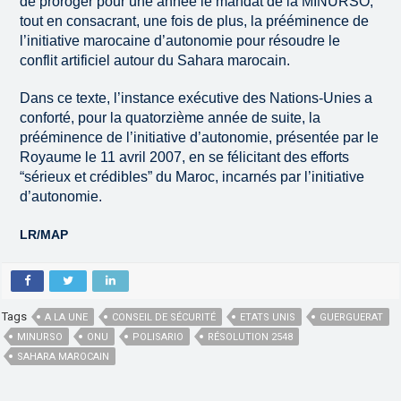
de proroger pour une année le mandat de la MINURSO,
tout en consacrant, une fois de plus, la prééminence de
l’initiative marocaine d’autonomie pour résoudre le
conflit artificiel autour du Sahara marocain.
Dans ce texte, l’instance exécutive des Nations-Unies a
conforté, pour la quatorzième année de suite, la
prééminence de l’initiative d’autonomie, présentée par le
Royaume le 11 avril 2007, en se félicitant des efforts
“sérieux et crédibles” du Maroc, incarnés par l’initiative
d’autonomie.
LR/MAP
Tags
A LA UNE
CONSEIL DE SÉCURITÉ
ETATS UNIS
GUERGUERAT
MINURSO
ONU
POLISARIO
RÉSOLUTION 2548
SAHARA MAROCAIN