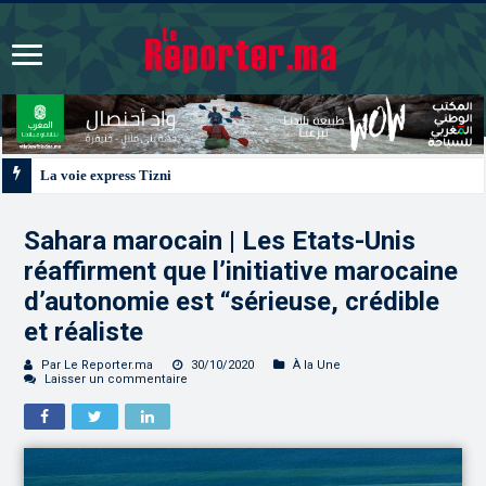
La voie express Tiznit-Dakhla “Donald J. Trump Highway”, une parfaite illust
Sahara marocain | Les Etats-Unis
réaffirment que l’initiative marocaine
d’autonomie est “sérieuse, crédible
et réaliste
Par Le Reporter.ma
30/10/2020
À la Une
Laisser un commentaire