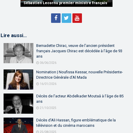
partenariat
Sébastien Lecornu premier ministre français
Discours de M. Aziz Akhannouch
Lire aussi…
Bernadette Chirac, veuve de l’ancien président
français Jacques Chirac est décédée à l’âge de 93
ans
06/06/2026
Nomination | Noufissa Kessar, nouvelle Présidente-
Directrice Générale d’Al Mada
16/01/2026
Décès de l’acteur Abdelkader Moutaâ à l’âge de 85
ans
21/10/2025
Décès d’Ali Hassan, figure emblématique de la
télévision et du cinéma marocains
25/08/2025