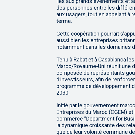
liés aux grands événements et aux
des personnes entre les différent
aux usagers, tout en appelant à r
terme.
Cette coopération pourrait s’ap
aussi bien les entreprises brita
notamment dans les domaines de l’i
Tenu à Rabat et à Casablanca les 2
Maroc/Royaume-Uni réunit une dé
composée de représentants gouv
d’investisseurs, afin de renforcer
programme de développement du
2030.
Initié par le gouvernement maroc
Entreprises du Maroc (CGEM) et l
commerce “Department for Busin
la dynamique croissante des rela
que de leur volonté commune de t