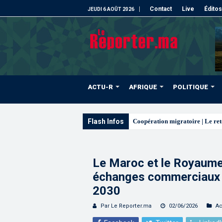
Contact
Live
Éditos
JEUDI 6 AOÛT 2026
ACTU-R
AFRIQUE
POLITIQUE
Flash Infos
L’ONMT renforce l’attract
Le Maroc et le Royaume-
échanges commerciaux v
2030
Par Le Reporter.ma
02/06/2026
Ac