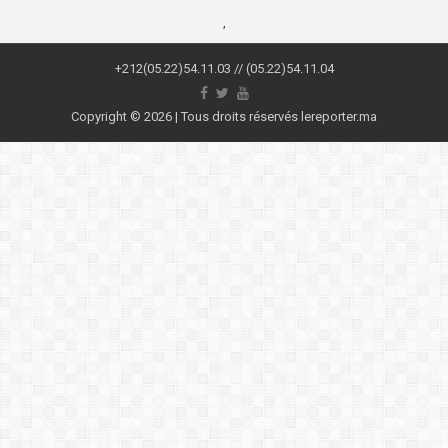
,
+212(05.22)54.11.03 // (05.22)54.11.04
Copyright © 2026 | Tous droits réservés lereporter.ma