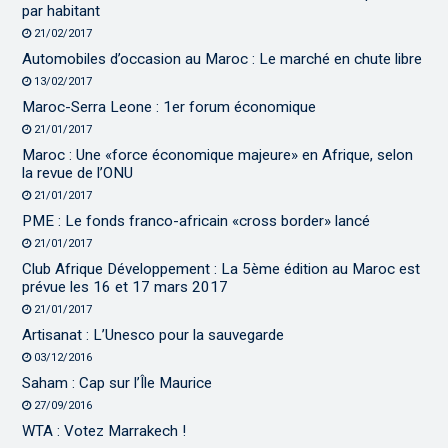
par habitant
21/02/2017
Automobiles d’occasion au Maroc : Le marché en chute libre
13/02/2017
Maroc-Serra Leone : 1er forum économique
21/01/2017
Maroc : Une «force économique majeure» en Afrique, selon
la revue de l’ONU
21/01/2017
PME : Le fonds franco-africain «cross border» lancé
21/01/2017
Club Afrique Développement : La 5ème édition au Maroc est
prévue les 16 et 17 mars 2017
21/01/2017
Artisanat : L’Unesco pour la sauvegarde
03/12/2016
Saham : Cap sur l’Île Maurice
27/09/2016
WTA : Votez Marrakech !