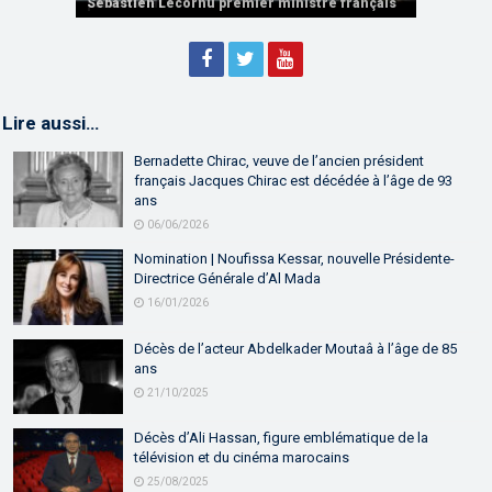
partenariat
Sébastien Lecornu premier ministre français
Discours de M. Aziz Akhannouch
Lire aussi…
Bernadette Chirac, veuve de l’ancien président
français Jacques Chirac est décédée à l’âge de 93
ans
06/06/2026
Nomination | Noufissa Kessar, nouvelle Présidente-
Directrice Générale d’Al Mada
16/01/2026
Décès de l’acteur Abdelkader Moutaâ à l’âge de 85
ans
21/10/2025
Décès d’Ali Hassan, figure emblématique de la
télévision et du cinéma marocains
25/08/2025