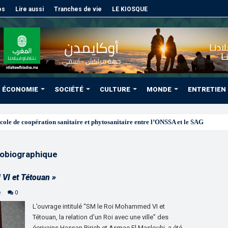
os
Lire aussi
Tranches de vie
LE KIOSQUE
ÉCONOMIE
SOCIÉTÉ
CULTURE
MONDE
ENTRETIEN
obiographique
 VI et Tétouan »
e
0
L’ouvrage intitulé “SM le Roi Mohammed VI et
Tétouan, la relation d’un Roi avec une ville” des
écrivains Hassan Birich et Asmae El Maslouhi, a été