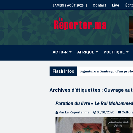
Contact
Live
Édit
SAMEDI 8 AOÛT 2026
ACTU-R
AFRIQUE
POLITIQUE
Flash Infos
Le
Archives d’étiquettes :
Ouvrage aut
Parution du livre « Le Roi Mohammed
Par Le Reporter.ma
03/01/2020
Cultur