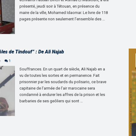
présenté, jeudi soir à Tétouan, en présence du
maire de la ville, Mohamed Idaomar. Le livre de 118
pages présente non seulement l’ensemble des …
ôles de Tindouf” : De Ali Najab
e
1
Souffrances. En un quart de siècle, Ali Najab en a
vu de toutes les sortes et en permanence. Fait
prisonnier par les soudards du polisario, ce brave
capitaine de l’armée de l’air marocaine sera
condamné à endurer les affres de la prison et les
barbaries de ses geôliers qui sont …