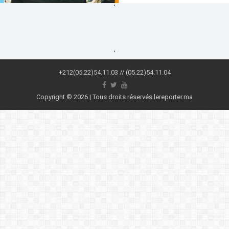
,
,
+212(05.22)54.11.03 // (05.22)54.11.04
Copyright © 2026 | Tous droits réservés lereporter.ma