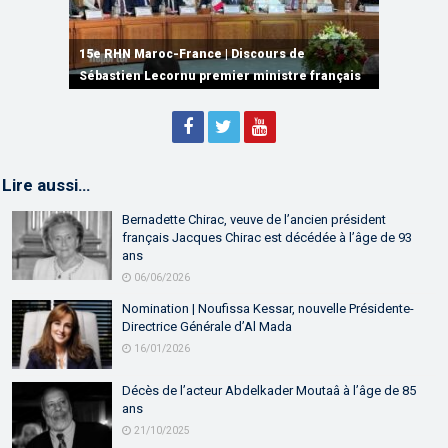
15e RHN Maroc-France | Signature de
plusieurs accords de coopération et de
15e RHN Maroc-France | Discours de
15e Réunion de Haut Niveau Maroc-France |
partenariat
Sébastien Lecornu premier ministre français
Discours de M. Aziz Akhannouch
Lire aussi…
Bernadette Chirac, veuve de l’ancien président
français Jacques Chirac est décédée à l’âge de 93
ans
06/06/2026
Nomination | Noufissa Kessar, nouvelle Présidente-
Directrice Générale d’Al Mada
16/01/2026
Décès de l’acteur Abdelkader Moutaâ à l’âge de 85
ans
21/10/2025