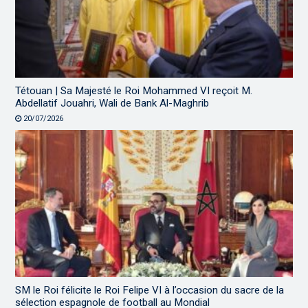
Tétouan | Sa Majesté le Roi Mohammed VI reçoit M.
Abdellatif Jouahri, Wali de Bank Al-Maghrib
20/07/2026
SM le Roi félicite le Roi Felipe VI à l’occasion du sacre de la
sélection espagnole de football au Mondial