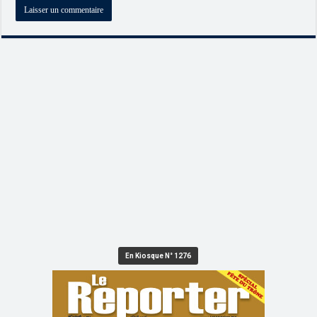
En Kiosque N° 1276