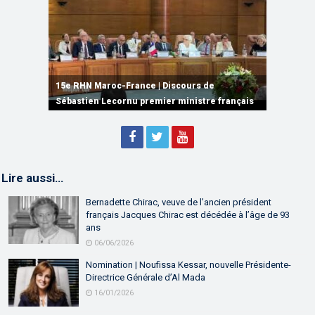
15e RHN Maroc-France | Signature de
plusieurs accords de coopération et de
15e RHN Maroc-France | Discours de
15e Réunion de Haut Niveau Maroc-France |
partenariat
Sébastien Lecornu premier ministre français
Discours de M. Aziz Akhannouch
Lire aussi…
Bernadette Chirac, veuve de l’ancien président
français Jacques Chirac est décédée à l’âge de 93
ans
06/06/2026
Nomination | Noufissa Kessar, nouvelle Présidente-
Directrice Générale d’Al Mada
16/01/2026