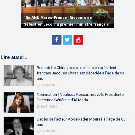
15e RHN Maroc-France | Signature de
plusieurs accords de coopération et de
15e RHN Maroc-France | Discours de
15e Réunion de Haut Niveau Maroc-France |
partenariat
Sébastien Lecornu premier ministre français
Discours de M. Aziz Akhannouch
Lire aussi…
Bernadette Chirac, veuve de l’ancien président
français Jacques Chirac est décédée à l’âge de 93
ans
06/06/2026
Nomination | Noufissa Kessar, nouvelle Présidente-
Directrice Générale d’Al Mada
16/01/2026
Décès de l’acteur Abdelkader Moutaâ à l’âge de 85
ans
21/10/2025