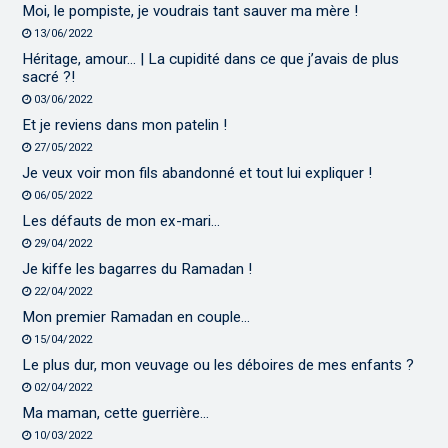
Moi, le pompiste, je voudrais tant sauver ma mère !
13/06/2022
Héritage, amour… | La cupidité dans ce que j’avais de plus
sacré ?!
03/06/2022
Et je reviens dans mon patelin !
27/05/2022
Je veux voir mon fils abandonné et tout lui expliquer !
06/05/2022
Les défauts de mon ex-mari…
29/04/2022
Je kiffe les bagarres du Ramadan !
22/04/2022
Mon premier Ramadan en couple…
15/04/2022
Le plus dur, mon veuvage ou les déboires de mes enfants ?
02/04/2022
Ma maman, cette guerrière…
10/03/2022