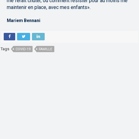
me ferait chuter, ou comment résister pour au moins me
maintenir en place, avec mes enfants».
Mariem Bennani
Tags
COVID-19
FAMILLE