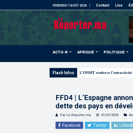
Contact
Live
Éd
VENDREDI 7 AOÛT 2026
ACTU-R
AFRIQUE
POLITIQUE
Flash Infos
L’ONMT renforce l’attractivité 
FFD4 | L’Espagne annon
dette des pays en déve
Par Le Reporter.ma
01/07/2025
Ac
Facebook
Twitter
LinkedI