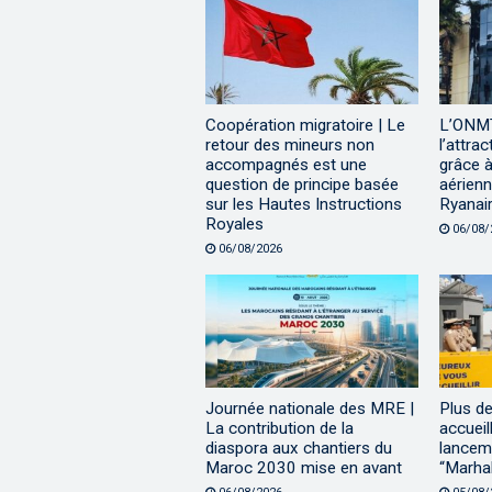
Coopération migratoire | Le
L’ONMT
retour des mineurs non
l’attra
accompagnés est une
grâce à
question de principe basée
aérienn
sur les Hautes Instructions
Ryanai
Royales
06/08/
06/08/2026
Journée nationale des MRE |
Plus de
La contribution de la
accueil
diaspora aux chantiers du
lanceme
Maroc 2030 mise en avant
“Marha