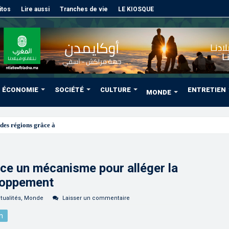
itos
Lire aussi
Tranches de vie
LE KIOSQUE
ÉCONOMIE
SOCIÉTÉ
CULTURE
ENTRETIEN
MONDE
des régions grâce à une connectivité aérienne historique de Rya
ce un mécanisme pour alléger la
loppement
tualités
,
Monde
Laisser un commentaire
n