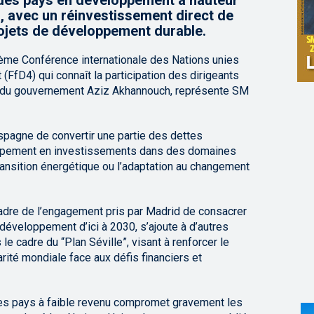
e des pays en développement à hauteur
n, avec un réinvestissement direct de
ojets de développement durable.
 4ème Conférence internationale des Nations unies
FfD4) qui connaît la participation des dirigeants
ef du gouvernement Aziz Akhannouch, représente SM
spagne de convertir une partie des dettes
ppement en investissements dans des domaines
transition énergétique ou l’adaptation au changement
cadre de l’engagement pris par Madrid de consacrer
 développement d’ici à 2030, s’ajoute à d’autres
le cadre du “Plan Séville”, visant à renforcer le
darité mondiale face aux défis financiers et
es pays à faible revenu compromet gravement les