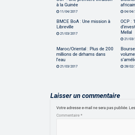
à la Guinée
africai
11/04/2017
04/04/
BMCE BoA : Une mission à
OCP : 1
Libreville
d’inves
Mellal
21/03/2017
21/03/
Maroc/Oriental : Plus de 200
Bourse
millions de dirhams dans
volume
l’eau
s’améli
21/03/2017
28/02/
Laisser un commentaire
Votre adresse e-mail ne sera pas publiée.
Les
Commentaire
*