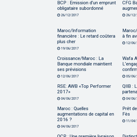
BCP : Emission d’un emprunt
CFG Ba
obligataire subordonné
augmen
26/12/2017
26/12/
Maroc/Information
Maroc/
financière : Le retard coûtera
à fin avr
plus cher
12/06/
19/06/2017
Croissance/Maroc : La
Wafa A
Banque mondiale maintient
L’enga
ses prévisions
confir
12/06/2017
05/06/
RSE: AWB «Top Performer
QIIB : 
2017»
partena
04/06/2017
04/06/
Maroc : Quelles
Prêt d
augmentations de capital en
Fès
2016 ?
11/04/
04/06/2017
OCP : Une première livraison
Distinc