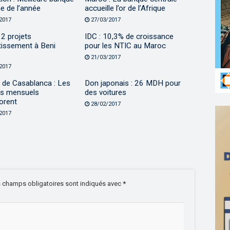
ne de l’année
accueille l’or de l’Afrique
2017
27/03/2017
2 projets
IDC : 10,3% de croissance
tissement à Beni
pour les NTIC au Maroc
21/03/2017
2017
 de Casablanca : Les
Don japonais : 26 MDH pour
s mensuels
des voitures
orent
28/02/2017
2017
 champs obligatoires sont indiqués avec
*