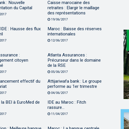
nk : Nouvelle
Caisse marocaine des
tation du Capital
retraites : Elargir le maillage
des représentations
2017
19/06/2017
IDE : Hausse des flux
Maroc : Baisse des réserves
il
internationales
2017
12/06/2017
ssurance :
Atlanta Assurances :
gement citoyen
Précurseur dans le domaine
mé
de la RSE
2017
05/06/2017
Lancement effectif du
Attijariwafa bank : Le groupe
riat
performe au 1er trimestre
2017
04/06/2017
e la BEI à EuroMed de
IDE au Maroc : Fitch
rassure…
2017
11/04/2017
tion : Meilleure banque
Maroc : La banque centrale