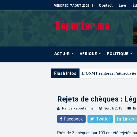
Contact
Live
Éd
VENDREDI 7 AOÛT 2026
ACTU-R
AFRIQUE
POLITIQUE
Flash Infos
L’ONMT renforce l’attractivité 
Rejets de chèques : Lé
Par Le Reporter.ma
26/01/2015
Br
Facebook
Twitter
LinkedI
Près de 3 chèques sur 100 ont été rejetés au