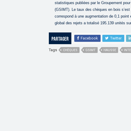
statistiques publiées par le Groupement pou
(GSIMT). Le taux des chèques en bois s’est a
correspond à une augmentation de 0,1 point 
global des rejets a totalisé 195.139 unités 
Facebook
Twitter
Partager
Tags
CHÈQUES
GSIMT
HAUSSE
INT