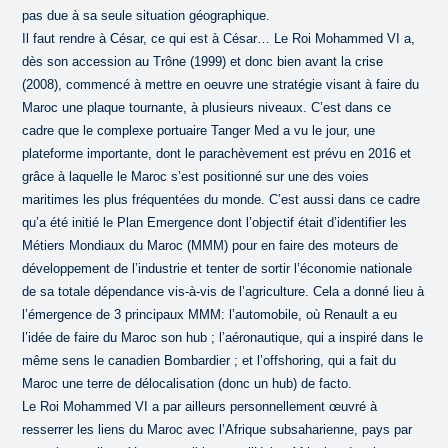
pas due à sa seule situation géographique.
Il faut rendre à César, ce qui est à César… Le Roi Mohammed VI a,
dès son accession au Trône (1999) et donc bien avant la crise
(2008), commencé à mettre en oeuvre une stratégie visant à faire du
Maroc une plaque tournante, à plusieurs niveaux. C’est dans ce
cadre que le complexe portuaire Tanger Med a vu le jour, une
plateforme importante, dont le parachèvement est prévu en 2016 et
grâce à laquelle le Maroc s’est positionné sur une des voies
maritimes les plus fréquentées du monde. C’est aussi dans ce cadre
qu’a été initié le Plan Emergence dont l’objectif était d’identifier les
Métiers Mondiaux du Maroc (MMM) pour en faire des moteurs de
développement de l’industrie et tenter de sortir l’économie nationale
de sa totale dépendance vis-à-vis de l’agriculture. Cela a donné lieu à
l’émergence de 3 principaux MMM: l’automobile, où Renault a eu
l’idée de faire du Maroc son hub ; l’aéronautique, qui a inspiré dans le
même sens le canadien Bombardier ; et l’offshoring, qui a fait du
Maroc une terre de délocalisation (donc un hub) de facto.
Le Roi Mohammed VI a par ailleurs personnellement œuvré à
resserrer les liens du Maroc avec l’Afrique subsaharienne, pays par