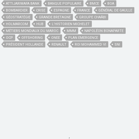
ATTIJARIWAFA BANK
BANQUE POPULAIRE
BMCE
BOA
BOMBARDIER
CRISE
ESPAGNE
FRANCE
GÉNÉRAL DE GAULLE
GÉOSTRATÉGIE
GRANDE BRETAGNE
GROUPE CHAÂBI
HOLMARCOM
HUB
L’HISTORIEN MICHELET
MÉTIERS MONDIAUX DU MAROC
MMM
NAPOLÉON BONAPARTE
OCP
OFFSHORING
ONEE
PLAN EMERGENCE
PRÉSIDENT HOLLANDE
RENAULT
ROI MOHAMMED VI
SNI
,