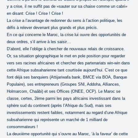
y a crise, il ne suffit pas de «sauter sur sa chaise comme un cabri»
en disant: Crise ! Crise ! Crise !
La crise a l’avantage de redonner du sens à l’action politique, les
défis à relever devenant plus grands et plus précis.
En ce qui concerne le Maroc, la crise lui ouvre des opportunités de
deux ordres, s’il arrive à les saisir…
D’abord, elle l’oblige à chercher de nouveaux relais de croissance.
Or, sa situation géographique le met en pole position pour regarder
vers ses racines africaines et chercher des partenariats win-win dans
cette Afrique subsaharienne tant courtisée aujourd’hui. C’est ce que
font déjà ses banquiers (Attijariwafa bank, BMCE via BOA, Banque
Populaire), ses entrepreneurs (Groupes SNI, Addoha, Alliances,
Holmarcom, Chaâbi) et ses Offices (ONEE, OCP). Le Maroc se
classe, certes, 2ème parmi les pays africains investissant dans la
sphère sud du continent (après l’Afrique du Sud), mais ses
investissements restent faibles, notamment au regard d’une Afrique
subsaharienne qui représente un marché de 1 milliard de
consommateurs !
La deuxième opportunité qui s’ouvre au Maroc, ‘à la faveur’ de cette