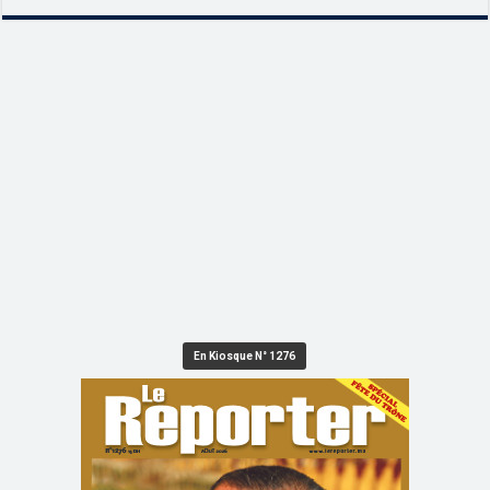
En Kiosque N° 1276