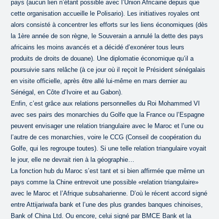
pays (aucun lien n’étant possible avec l’Union Africaine depuis que
cette organisation accueille le Polisario). Les initiatives royales ont
alors consisté à concentrer les efforts sur les liens économiques (dès
la 1ère année de son règne, le Souverain a annulé la dette des pays
africains les moins avancés et a décidé d’exonérer tous leurs
produits de droits de douane). Une diplomatie économique qu’il a
poursuivie sans relâche (à ce jour où il reçoit le Président sénégalais
en visite officielle, après être allé lui-même en mars dernier au
Sénégal, en Côte d’Ivoire et au Gabon).
Enfin, c’est grâce aux relations personnelles du Roi Mohammed VI
avec ses pairs des monarchies du Golfe que la France ou l’Espagne
peuvent envisager une relation triangulaire avec le Maroc et l’une ou
l’autre de ces monarchies, voire le CCG (Conseil de coopération du
Golfe, qui les regroupe toutes). Si une telle relation triangulaire voyait
le jour, elle ne devrait rien à la géographie…
La fonction hub du Maroc s’est tant et si bien affirmée que même un
pays comme la Chine entrevoit une possible «relation triangulaire»
avec le Maroc et l’Afrique subsaharienne. D’où le récent accord signé
entre Attijariwafa bank et l’une des plus grandes banques chinoises,
Bank of China Ltd. Ou encore, celui signé par BMCE Bank et la