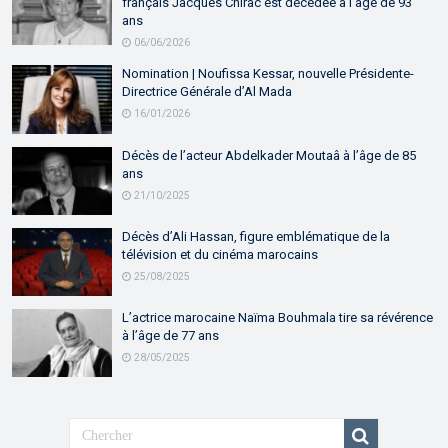
français Jacques Chirac est décédée à l’âge de 93
ans
06/06/2026
Nomination | Noufissa Kessar, nouvelle Présidente-
Directrice Générale d’Al Mada
16/01/2026
Décès de l’acteur Abdelkader Moutaâ à l’âge de 85
ans
21/10/2025
Décès d’Ali Hassan, figure emblématique de la
télévision et du cinéma marocains
25/08/2025
L’actrice marocaine Naïma Bouhmala tire sa révérence
à l’âge de 77 ans
28/05/2025