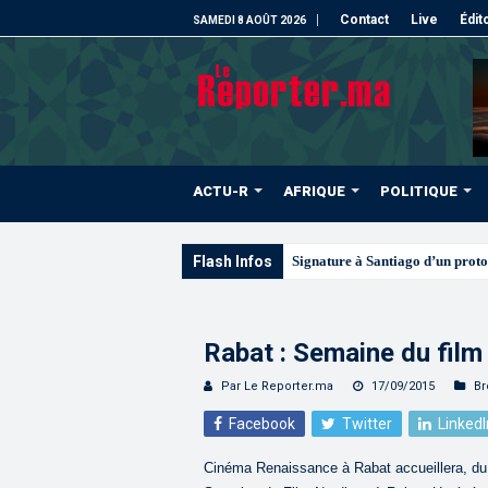
Contact
Live
Édit
SAMEDI 8 AOÛT 2026
ACTU-R
AFRIQUE
POLITIQUE
Flash Infos
Les
Rabat : Semaine du film
Par Le Reporter.ma
17/09/2015
Br
Facebook
Twitter
LinkedI
Cinéma Renaissance à Rabat accueillera, du 