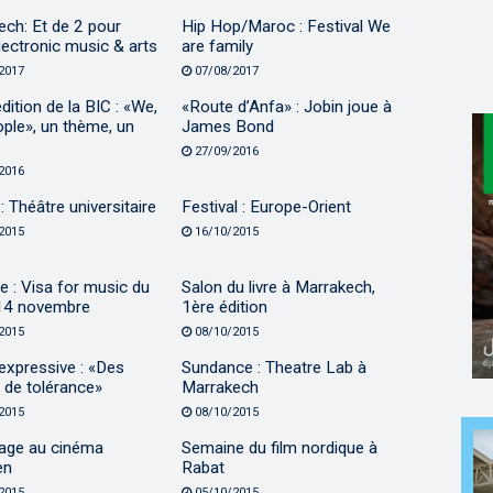
ch: Et de 2 pour
Hip Hop/Maroc : Festival We
lectronic music & arts
are family
2017
07/08/2017
ition de la BIC : «We,
«Route d’Anfa» : Jobin joue à
ple», un thème, un
James Bond
27/09/2016
2016
: Théâtre universitaire
Festival : Europe-Orient
2015
16/10/2015
 : Visa for music du
Salon du livre à Marrakech,
14 novembre
1ère édition
2015
08/10/2015
expressive : «Des
Sundance : Theatre Lab à
 de tolérance»
Marrakech
2015
08/10/2015
ge au cinéma
Semaine du film nordique à
en
Rabat
2015
05/10/2015