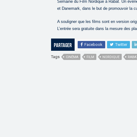
Semaine du Film Nordique à Rabat. Un événe
et Danemark, dans le but de promouvoir la c
A souligner que les films sont en version ori
L’entrée sera gratuite dans la mesure des pl
Facebook
Twitter
Partager
Tags
CINÉMA
FILM
NORDIQUE
RABA