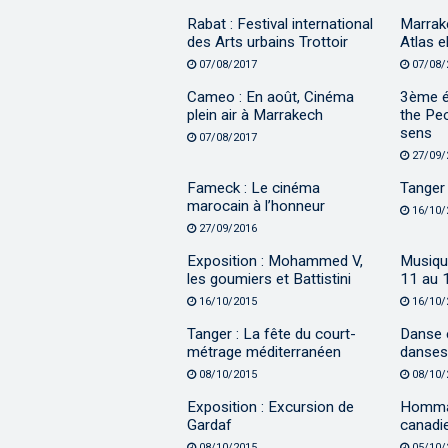
Rabat : Festival international
Marrake
des Arts urbains Trottoir
Atlas e
07/08/2017
07/08/
Cameo : En août, Cinéma
3ème éd
plein air à Marrakech
the Peo
sens
07/08/2017
27/09/
Fameck : Le cinéma
Tanger 
marocain à l’honneur
16/10/
27/09/2016
Exposition : Mohammed V,
Musique
les goumiers et Battistini
11 au 
16/10/2015
16/10/
Tanger : La fête du court-
Danse 
métrage méditerranéen
danses
08/10/2015
08/10/
Exposition : Excursion de
Homma
Gardaf
canadi
08/10/2015
05/10/