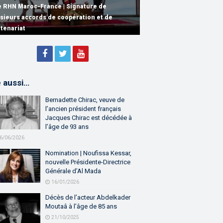
e RHN Maroc-France | Signature de
usieurs accords de coopération et de
e RHN Maroc-France | Discours de
e Réunion de Haut Niveau Maroc-France |
rtenariat
bastien Lecornu premier ministre français
scours de M. Aziz Akhannouch
e aussi…
Bernadette Chirac, veuve de
l’ancien président français
Jacques Chirac est décédée à
l’âge de 93 ans
6/06/2026
Nomination | Noufissa Kessar,
nouvelle Présidente-Directrice
Générale d’Al Mada
16/01/2026
Décès de l’acteur Abdelkader
Moutaâ à l’âge de 85 ans
21/10/2025