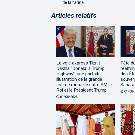
de la farine
Articles relatifs
La voie express Tiznit-
Fête d
Dakhla “Donald J. Trump
réaffir
Highway”, une parfaite
des Éta
illustration de la grande
souvera
estime mutuelle entre SM le
Sahara
Roi et le Président Trump
01/08/
01/08/2026