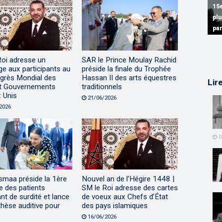
15
pl
15
15
pa
Sé
Di
Roi adresse un
SAR le Prince Moulay Rachid
e aux participants au
préside la finale du Trophée
grès Mondial des
Hassan II des arts équestres
Lir
et Gouvernements
traditionnels
 Unis
21/06/2026
2026
0
smaa préside la 1ère
Nouvel an de l’Hégire 1448 |
e des patients
SM le Roi adresse des cartes
nt de surdité et lance
de voeux aux Chefs d’État
thèse auditive pour
des pays islamiques
16/06/2026