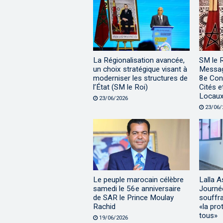
La Régionalisation avancée,
SM le 
un choix stratégique visant à
Messag
moderniser les structures de
8e Con
l’État (SM le Roi)
Cités 
Locaux
23/06/2026
23/06/
Le peuple marocain célèbre
Lalla A
samedi le 56e anniversaire
Journé
de SAR le Prince Moulay
souffra
Rachid
«la pro
tous»
19/06/2026