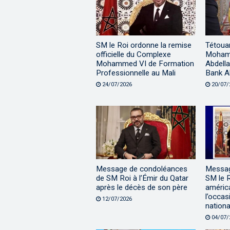
SM le Roi ordonne la remise
Tétouan
officielle du Complexe
Mohamm
Mohammed VI de Formation
Abdella
Professionnelle au Mali
Bank A
24/07/2026
20/07/
Message de condoléances
Message
de SM Roi à l’Émir du Qatar
SM le R
après le décès de son père
améric
l’occas
12/07/2026
nationa
04/07/