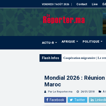
Contact
Live
Éd
VENDREDI 7 AOÛT 2026
AFRIQUE
POLITIQUE
ACTU-R
Flash Infos
L’ONMT r
Mondial 2026 : Réunion
Maroc
Par Le Reporter.ma
24/01/2018
À 
Facebook
Twitter
LinkedI