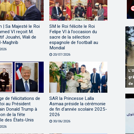
 | Sa Majesté le Roi
SM le Roi félicite le Roi
ed VI reçoit M.
Felipe VI à l’occasion du
tif Jouahri, Wali de
sacre de la sélection
l-Maghrib
espagnole de football au
Mondial
2026
20/07/2026
L’O
Rab
Ta
Fo
gr
La
in
DA
Ma
de
ac
Co
au
de
 de félicitations de
SAR la Princesse Lalla
oi au Président
Asmaa préside la cérémonie
ain Donald Trump à
de fin d’année scolaire 2025-
ion de la fête
2026
le des États-Unis
30/06/2026
2026