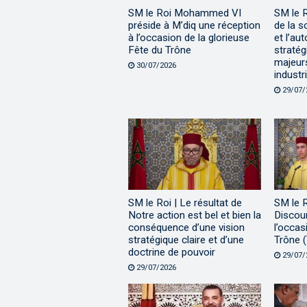
SM le Roi Mohammed VI
SM le 
préside à M’diq une réception
de la s
à l’occasion de la glorieuse
et l’au
Fête du Trône
stratég
majeur
30/07/2026
industri
29/07/
SM le Roi | Le résultat de
SM le 
Notre action est bel et bien la
Discour
conséquence d’une vision
l’occas
stratégique claire et d’une
Trône (
doctrine de pouvoir
29/07/
29/07/2026