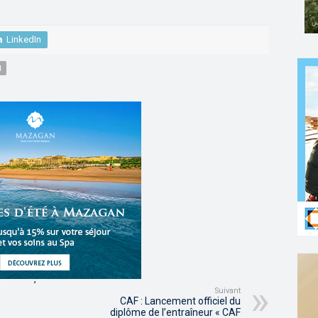
LinkedIn
I
,
,
,
,
Suivant
CAF : Lancement officiel du
diplôme de l’entraîneur « CAF