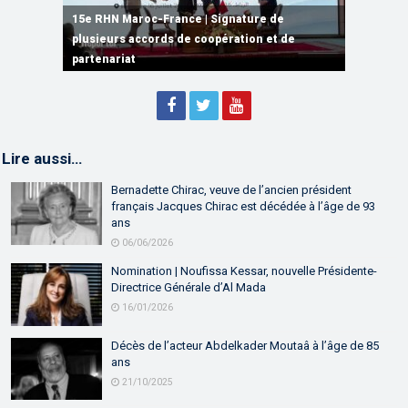
15e RHN Maroc-France | Signature de
plusieurs accords de coopération et de
15e RHN Maroc-France | Discours de
15e Réunion de Haut Niveau Maroc-France |
partenariat
Sébastien Lecornu premier ministre français
Discours de M. Aziz Akhannouch
Lire aussi…
Bernadette Chirac, veuve de l’ancien président
français Jacques Chirac est décédée à l’âge de 93
ans
06/06/2026
Nomination | Noufissa Kessar, nouvelle Présidente-
Directrice Générale d’Al Mada
16/01/2026
Décès de l’acteur Abdelkader Moutaâ à l’âge de 85
ans
21/10/2025