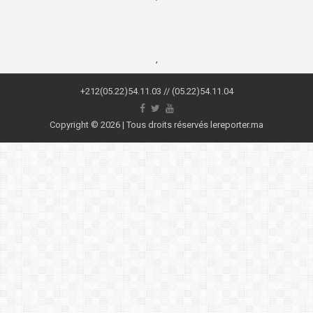
,
+212(05.22)54.11.03 // (05.22)54.11.04
Copyright © 2026 | Tous droits réservés lereporter.ma