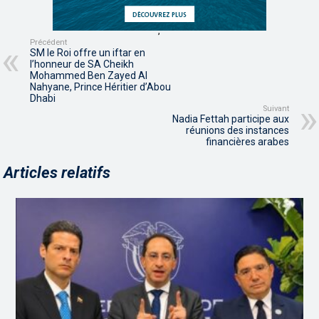
,
,
Précédent
SM le Roi offre un iftar en
l’honneur de SA Cheikh
Mohammed Ben Zayed Al
Nahyane, Prince Héritier d’Abou
Dhabi
Suivant
Nadia Fettah participe aux
réunions des instances
financières arabes
Articles relatifs