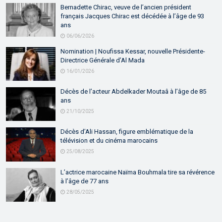
Bernadette Chirac, veuve de l’ancien président
français Jacques Chirac est décédée à l’âge de 93
ans
06/06/2026
Nomination | Noufissa Kessar, nouvelle Présidente-
Directrice Générale d’Al Mada
16/01/2026
Décès de l’acteur Abdelkader Moutaâ à l’âge de 85
ans
21/10/2025
Décès d’Ali Hassan, figure emblématique de la
télévision et du cinéma marocains
25/08/2025
L’actrice marocaine Naïma Bouhmala tire sa révérence
à l’âge de 77 ans
28/05/2025