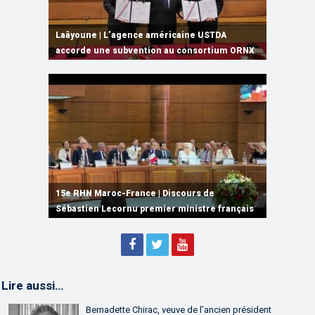
L’ONMT renforce l’attractivité des régions
Rabat | Signature d’un MoU sur les
Tanger Med | Escale du CMA CGM NOTRE
Forum d’Affaires Mali-Maroc à Bamako | Le
grâce à une connectivité aérienne historique
Laâyoune | L’agence américaine USTDA
infrastructures numériques, du Cloud
DAME, l’un des plus grands porte-conteneurs
Maroc et le Mali ouvrent une nouvelle étape
de Ryanair
accorde une subvention au consortium ORNX
Computing et de l’IA
au monde
de leur partenariat économique
15e RHN Maroc-France | Signature de
plusieurs accords de coopération et de
15e RHN Maroc-France | Discours de
15e Réunion de Haut Niveau Maroc-France |
partenariat
Sébastien Lecornu premier ministre français
Discours de M. Aziz Akhannouch
Lire aussi…
Bernadette Chirac, veuve de l’ancien président