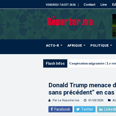
Contact
Live
Éd
VENDREDI 7 AOÛT 2026
ACTU-R
AFRIQUE
POLITIQUE
Flash Infos
L’ONMT renforce
Donald Trump menace de 
sans précédent” en cas 
Par Le Reporter.ma
01/03/2026
Ac
Facebook
Twitter
LinkedI