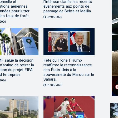
onnelle et
l’Intérieur clarifie les récents
ntions aériennes
événements aux points de
nnées pour lutter
passage de Sebta et Melilia
les feux de forêt
02/08/2026
2026
F salue la décision
Fête du Trône | Trump
nfantino de retirer la
réaffirme la reconnaissance
tion du projet FIFA
des États-Unis à la
d Entreprise
souveraineté du Maroc sur le
Sahara
2026
01/08/2026