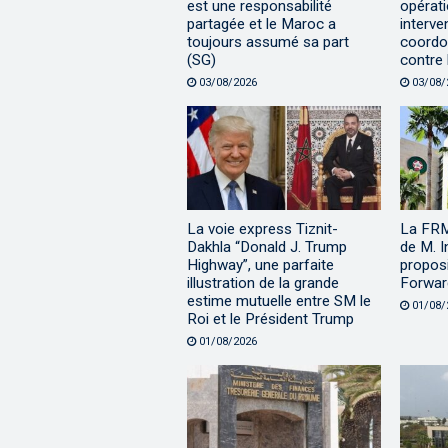
est une responsabilité
opérati
partagée et le Maroc a
interve
toujours assumé sa part
coordo
(SG)
contre 
03/08/2026
03/08/
La voie express Tiznit-
La FRM
Dakhla “Donald J. Trump
de M. I
Highway”, une parfaite
proposi
illustration de la grande
Forwar
estime mutuelle entre SM le
01/08/
Roi et le Président Trump
01/08/2026