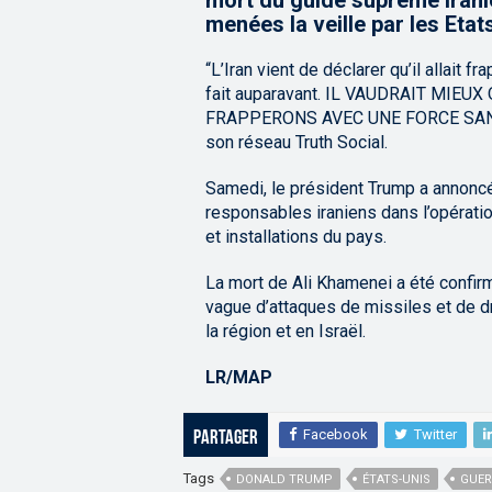
mort du guide suprême irani
menées la veille par les Etats
“L’Iran vient de déclarer qu’il allait fra
fait auparavant. IL VAUDRAIT MIEUX 
FRAPPERONS AVEC UNE FORCE SANS PR
son réseau Truth Social.
Samedi, le président Trump a annoncé
responsables iraniens dans l’opératio
et installations du pays.
La mort de Ali Khamenei a été confirm
vague d’attaques de missiles et de d
la région et en Israël.
LR/MAP
Facebook
Twitter
Partager
Tags
DONALD TRUMP
ÉTATS-UNIS
GUER