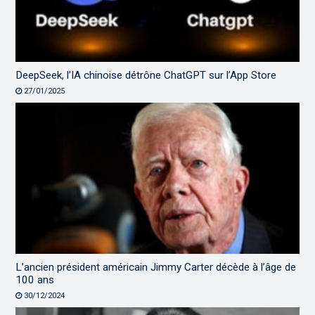
DeepSeek, l’IA chinoise détrône ChatGPT sur l’App Store
27/01/2025
L’ancien président américain Jimmy Carter décède à l’âge de
100 ans
30/12/2024