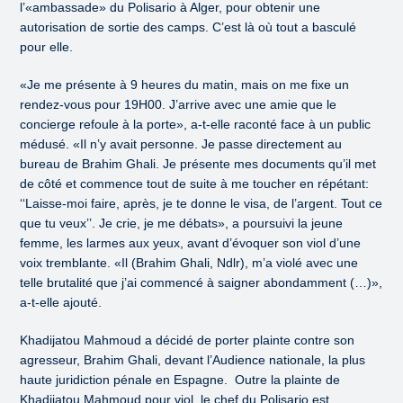
l’«ambassade» du Polisario à Alger, pour obtenir une
autorisation de sortie des camps. C’est là où tout a basculé
pour elle.
«Je me présente à 9 heures du matin, mais on me fixe un
rendez-vous pour 19H00. J’arrive avec une amie que le
concierge refoule à la porte», a-t-elle raconté face à un public
médusé. «Il n’y avait personne. Je passe directement au
bureau de Brahim Ghali. Je présente mes documents qu’il met
de côté et commence tout de suite à me toucher en répétant:
‘‘Laisse-moi faire, après, je te donne le visa, de l’argent. Tout ce
que tu veux’’. Je crie, je me débats», a poursuivi la jeune
femme, les larmes aux yeux, avant d’évoquer son viol d’une
voix tremblante. «Il (Brahim Ghali, Ndlr), m’a violé avec une
telle brutalité que j’ai commencé à saigner abondamment (…)»,
a-t-elle ajouté.
Khadijatou Mahmoud a décidé de porter plainte contre son
agresseur, Brahim Ghali, devant l’Audience nationale, la plus
haute juridiction pénale en Espagne. Outre la plainte de
Khadijatou Mahmoud pour viol, le chef du Polisario est