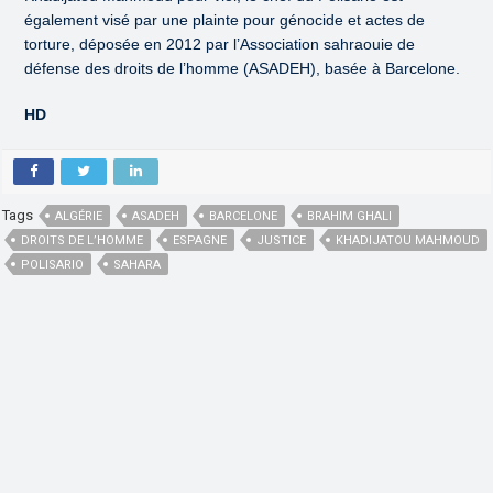
également visé par une plainte pour génocide et actes de
torture, déposée en 2012 par l’Association sahraouie de
défense des droits de l’homme (ASADEH), basée à Barcelone.
HD
Tags
ALGÉRIE
ASADEH
BARCELONE
BRAHIM GHALI
DROITS DE L’HOMME
ESPAGNE
JUSTICE
KHADIJATOU MAHMOUD
POLISARIO
SAHARA