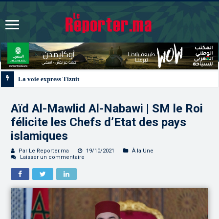
La voie express Tiznit-Dakhla “Donald J. Trump Highway”, une parfaite illus
Aïd Al-Mawlid Al-Nabawi | SM le Roi
félicite les Chefs d’Etat des pays
islamiques
Par Le Reporter.ma
19/10/2021
À la Une
Laisser un commentaire