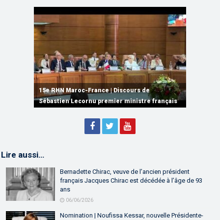
15e RHN Maroc-France | Signature de
plusieurs accords de coopération et de
15e RHN Maroc-France | Discours de
15e Réunion de Haut Niveau Maroc-France |
partenariat
Sébastien Lecornu premier ministre français
Discours de M. Aziz Akhannouch
Lire aussi…
Bernadette Chirac, veuve de l’ancien président
français Jacques Chirac est décédée à l’âge de 93
ans
06/06/2026
Nomination | Noufissa Kessar, nouvelle Présidente-