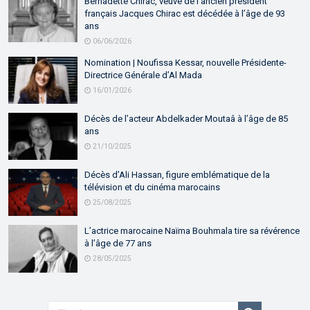
Bernadette Chirac, veuve de l’ancien président
français Jacques Chirac est décédée à l’âge de 93
ans
06/06/2026
Nomination | Noufissa Kessar, nouvelle Présidente-
Directrice Générale d’Al Mada
16/01/2026
Décès de l’acteur Abdelkader Moutaâ à l’âge de 85
ans
21/10/2025
Décès d’Ali Hassan, figure emblématique de la
télévision et du cinéma marocains
25/08/2025
L’actrice marocaine Naïma Bouhmala tire sa révérence
à l’âge de 77 ans
28/05/2025