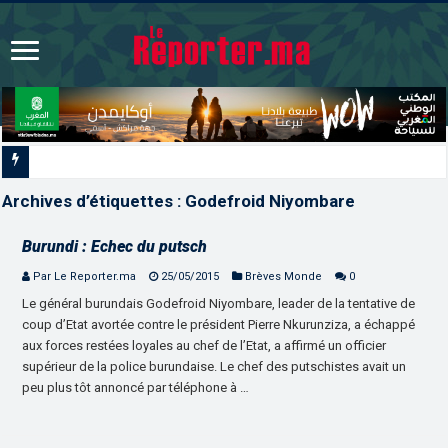
La Colombie annonce un
Archives d’étiquettes :
Godefroid Niyombare
Burundi : Echec du putsch
Par Le Reporter.ma
25/05/2015
Brèves Monde
0
Le général burundais Godefroid Niyombare, leader de la tentative de
coup d’Etat avortée contre le président Pierre Nkurunziza, a échappé
aux forces restées loyales au chef de l’Etat, a affirmé un officier
supérieur de la police burundaise. Le chef des putschistes avait un
peu plus tôt annoncé par téléphone à …