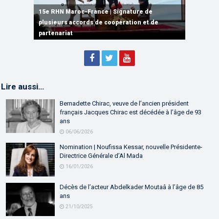
15e RHN Maroc-France | Signature de
plusieurs accords de coopération et de
15e RHN Maroc-France | Discours de
15e Réunion de Haut Niveau Maroc-France |
partenariat
Sébastien Lecornu premier ministre français
Discours de M. Aziz Akhannouch
Lire aussi…
Bernadette Chirac, veuve de l’ancien président
français Jacques Chirac est décédée à l’âge de 93
ans
06/06/2026
Nomination | Noufissa Kessar, nouvelle Présidente-
Directrice Générale d’Al Mada
16/01/2026
Décès de l’acteur Abdelkader Moutaâ à l’âge de 85
ans
21/10/2025