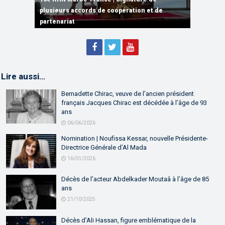
plusieurs accords de coopération et de
15e RHN Maroc-France | Discours de
15e Réunion de Haut Niveau Maroc-France |
partenariat
Sébastien Lecornu premier ministre français
Discours de M. Aziz Akhannouch
Lire aussi…
Bernadette Chirac, veuve de l’ancien président
français Jacques Chirac est décédée à l’âge de 93
ans
06/06/2026
Nomination | Noufissa Kessar, nouvelle Présidente-
Directrice Générale d’Al Mada
16/01/2026
Décès de l’acteur Abdelkader Moutaâ à l’âge de 85
ans
21/10/2025
Décès d’Ali Hassan, figure emblématique de la