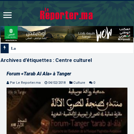
La voie express Tiznit-Dakhla “Donald J. Trump
Archives d’étiquettes :
Centre culturel
Forum «Tarab Al Ala» à Tanger
Par Le Reporter.ma
04/02/2018
Culture
0