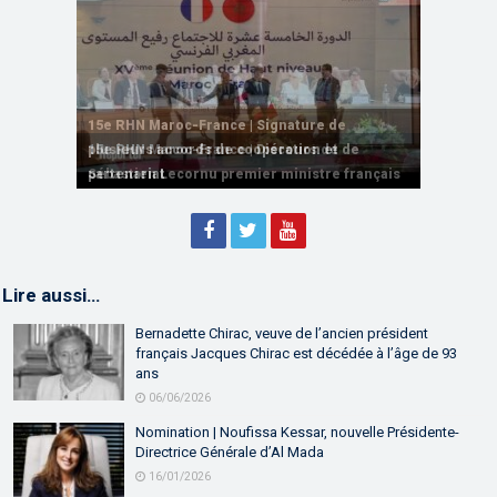
15e RHN Maroc-France | Signature de
plusieurs accords de coopération et de
15e RHN Maroc-France | Discours de
15e Réunion de Haut Niveau Maroc-France |
partenariat
Sébastien Lecornu premier ministre français
Discours de M. Aziz Akhannouch
Lire aussi…
Bernadette Chirac, veuve de l’ancien président
français Jacques Chirac est décédée à l’âge de 93
ans
06/06/2026
Nomination | Noufissa Kessar, nouvelle Présidente-
Directrice Générale d’Al Mada
16/01/2026